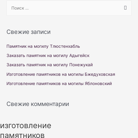
S
e
a
r
Свежие записи
c
h
Памятник на могилу Тлюстенхабль
f
Заказать памятник на могилу Адыгейск
o
Заказать памятник на могилу Понежукай
r
Изготовление памятников на могилы Бжедуховская
:
Изготовление памятников на могилы Яблоновский
Свежие комментарии
изготовление
памятников