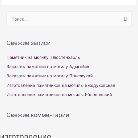
S
e
a
r
Свежие записи
c
h
Памятник на могилу Тлюстенхабль
f
Заказать памятник на могилу Адыгейск
o
Заказать памятник на могилу Понежукай
r
Изготовление памятников на могилы Бжедуховская
:
Изготовление памятников на могилы Яблоновский
Свежие комментарии
изготовление