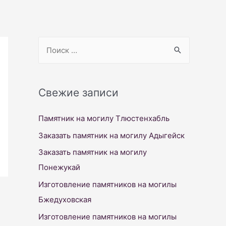
S
e
a
r
Свежие записи
c
Памятник на могилу Тлюстенхабль
h
f
Заказать памятник на могилу Адыгейск
o
Заказать памятник на могилу
r
Понежукай
:
Изготовление памятников на могилы
Бжедуховская
Изготовление памятников на могилы