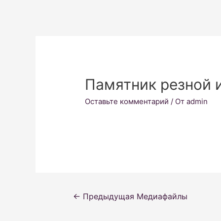
Памятник резной 
Оставьте комментарий
/ От
admin
Навигация
←
Предыдущая Медиафайлы
по
записям