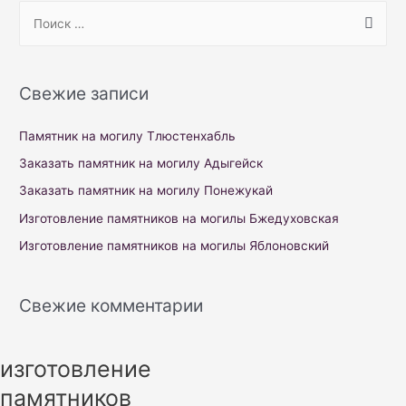
S
e
a
r
Свежие записи
c
h
Памятник на могилу Тлюстенхабль
f
Заказать памятник на могилу Адыгейск
o
Заказать памятник на могилу Понежукай
r
Изготовление памятников на могилы Бжедуховская
:
Изготовление памятников на могилы Яблоновский
Свежие комментарии
изготовление
памятников