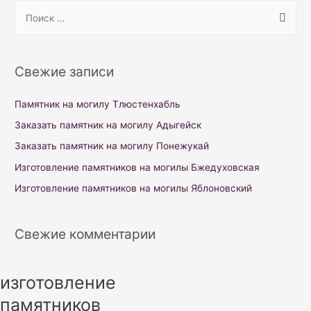
S
e
a
r
Свежие записи
c
h
Памятник на могилу Тлюстенхабль
f
Заказать памятник на могилу Адыгейск
o
Заказать памятник на могилу Понежукай
r
Изготовление памятников на могилы Бжедуховская
:
Изготовление памятников на могилы Яблоновский
Свежие комментарии
изготовление
памятников