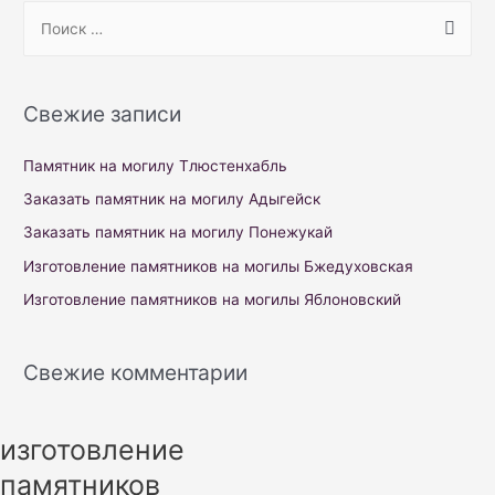
S
e
a
r
Свежие записи
c
h
Памятник на могилу Тлюстенхабль
f
Заказать памятник на могилу Адыгейск
o
Заказать памятник на могилу Понежукай
r
Изготовление памятников на могилы Бжедуховская
:
Изготовление памятников на могилы Яблоновский
Свежие комментарии
изготовление
памятников