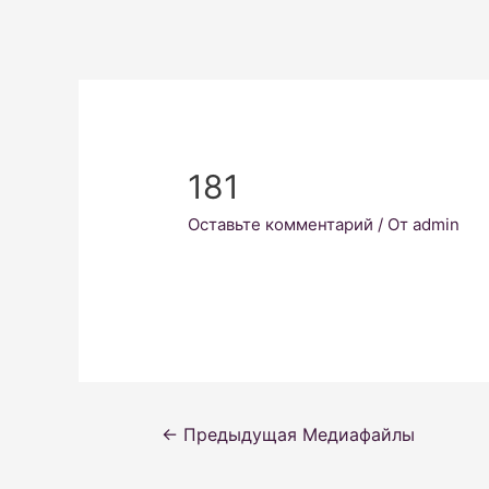
181
Оставьте комментарий
/ От
admin
Навигация
←
Предыдущая Медиафайлы
по
записям