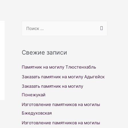
S
e
a
r
Свежие записи
c
Памятник на могилу Тлюстенхабль
h
f
Заказать памятник на могилу Адыгейск
o
Заказать памятник на могилу
r
Понежукай
:
Изготовление памятников на могилы
Бжедуховская
Изготовление памятников на могилы