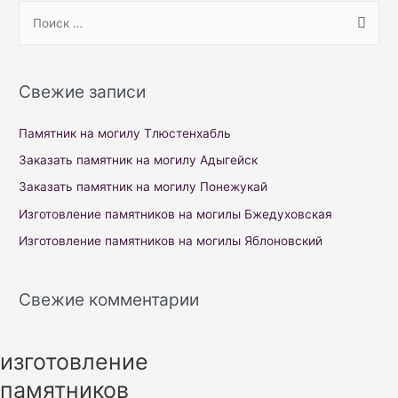
S
e
a
r
Свежие записи
c
h
Памятник на могилу Тлюстенхабль
f
Заказать памятник на могилу Адыгейск
o
Заказать памятник на могилу Понежукай
r
Изготовление памятников на могилы Бжедуховская
:
Изготовление памятников на могилы Яблоновский
Свежие комментарии
изготовление
памятников