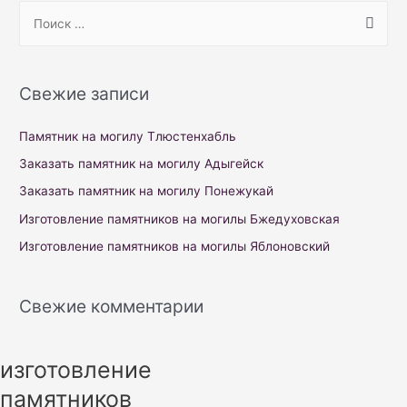
S
e
a
r
Свежие записи
c
h
Памятник на могилу Тлюстенхабль
f
Заказать памятник на могилу Адыгейск
o
Заказать памятник на могилу Понежукай
r
Изготовление памятников на могилы Бжедуховская
:
Изготовление памятников на могилы Яблоновский
Свежие комментарии
изготовление
памятников