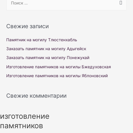
e
a
r
Свежие записи
c
h
Памятник на могилу Тлюстенхабль
f
Заказать памятник на могилу Адыгейск
o
Заказать памятник на могилу Понежукай
r
Изготовление памятников на могилы Бжедуховская
:
Изготовление памятников на могилы Яблоновский
Свежие комментарии
изготовление
памятников