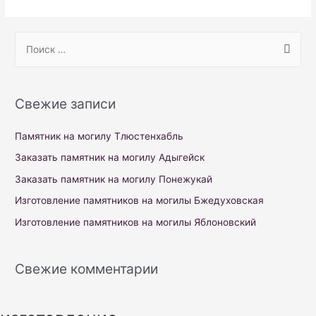
S
e
a
r
Свежие записи
c
h
Памятник на могилу Тлюстенхабль
f
Заказать памятник на могилу Адыгейск
o
Заказать памятник на могилу Понежукай
r
Изготовление памятников на могилы Бжедуховская
:
Изготовление памятников на могилы Яблоновский
Свежие комментарии