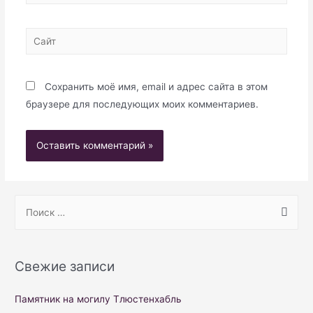
Сайт
Сохранить моё имя, email и адрес сайта в этом
браузере для последующих моих комментариев.
S
e
a
r
Свежие записи
c
h
Памятник на могилу Тлюстенхабль