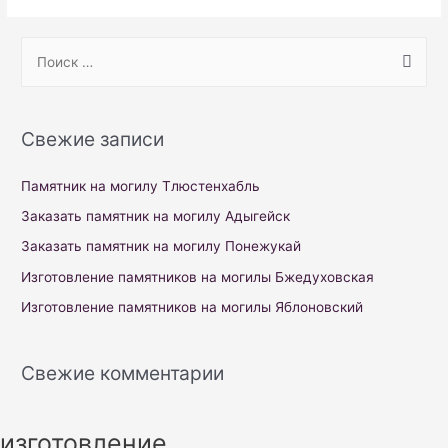
S
e
a
r
Свежие записи
c
h
Памятник на могилу Тлюстенхабль
f
Заказать памятник на могилу Адыгейск
o
Заказать памятник на могилу Понежукай
r
Изготовление памятников на могилы Бжедуховская
:
Изготовление памятников на могилы Яблоновский
Свежие комментарии
изготовление