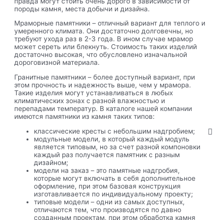
правда могут стоить очень дорого в зависимости от
породы камня, места добычи и дизайна.
Мраморные памятники – отличный вариант для теплого и
умеренного климата. Они достаточно долговечны, но
требуют ухода раз в 2-3 года. В ином случае мрамор
может сереть или блекнуть. Стоимость таких изделий
достаточно высокая, что обусловлено изначальной
дороговизной материала.
Гранитные памятники – более доступный вариант, при
этом прочность и надежность выше, чем у мрамора.
Такие изделия могут устанавливаться в любых
климатических зонах с разной влажностью и
перепадами температур. В каталоге нашей компании
имеются памятники из камня таких типов:
классические кресты с небольшим надгробием;
модульные модели, в который каждый модуль
является типовым, но за счет разной компоновки
каждый раз получается памятник с разным
дизайном;
модели на заказ – это памятные надгробия,
которые могут включать в себя дополнительное
оформление, при этом базовая конструкция
изготавливается по индивидуальному проекту;
типовые модели – одни из самых доступных,
отличаются тем, что производятся по давно
созданным проектам, при этом обработка камня