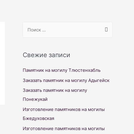
S
e
a
r
Свежие записи
c
Памятник на могилу Тлюстенхабль
h
f
Заказать памятник на могилу Адыгейск
o
Заказать памятник на могилу
r
Понежукай
:
Изготовление памятников на могилы
Бжедуховская
Изготовление памятников на могилы