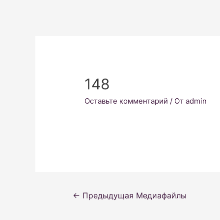
148
Оставьте комментарий
/ От
admin
Навигация
←
Предыдущая Медиафайлы
по
записям