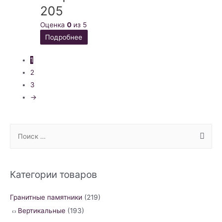
205
Оценка
0
из 5
Подробнее
1
2
3
→
S
e
a
r
Категории товаров
c
h
Гранитные памятники
(219)
f
Вертикальные
(193)