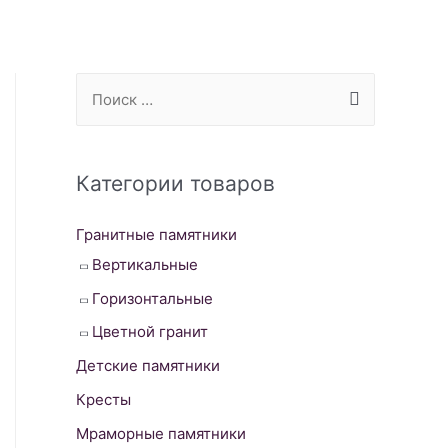
S
e
a
r
Категории товаров
c
Гранитные памятники
h
Вертикальные
f
o
Горизонтальные
r
Цветной гранит
:
Детские памятники
Кресты
Мраморные памятники