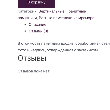
Памятник
В корзину
резной
Категории:
Вертикальные
,
Гранитные
из
памятники
,
Резные памятники из мрамора
гранита
Описание
001
Отзывы (0)
В стоимость памятника входит: обработанная стелл
фото и надпись, утвержденная с заказчиком.
Отзывы
Отзывов пока нет.