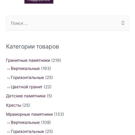
S
e
a
r
Категории товаров
c
h
Гранитные памятники
(219)
f
Вертикальные
(193)
o
Горизонтальные
(25)
r
Цветной гранит
(22)
:
Детские памятники
(5)
Кресты
(25)
Мраморные памятники
(133)
Вертикальные
(108)
Горизонтальные
(25)