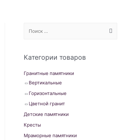
S
e
a
r
Категории товаров
c
Гранитные памятники
h
Вертикальные
f
o
Горизонтальные
r
Цветной гранит
:
Детские памятники
Кресты
Мраморные памятники