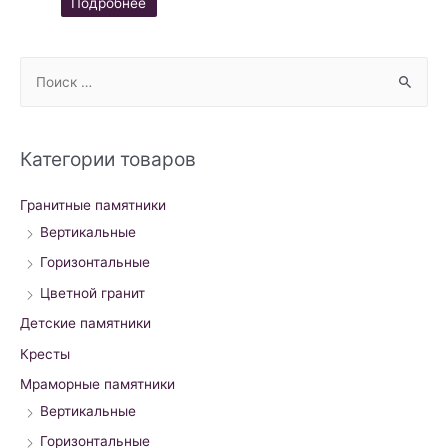
Подробнее
S
e
a
r
Категории товаров
c
h
Гранитные памятники
f
Вертикальные
o
Горизонтальные
r
Цветной гранит
:
Детские памятники
Кресты
Мраморные памятники
Вертикальные
Горизонтальные