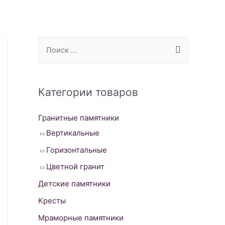
S
e
a
r
Категории товаров
c
Гранитные памятники
h
Вертикальные
f
o
Горизонтальные
r
Цветной гранит
:
Детские памятники
Кресты
Мраморные памятники