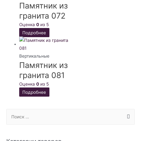
Памятник из
гранита 072
Оценка
0
из 5
Подробнее
Вертикальные
Памятник из
гранита 081
Оценка
0
из 5
Подробнее
S
e
a
r