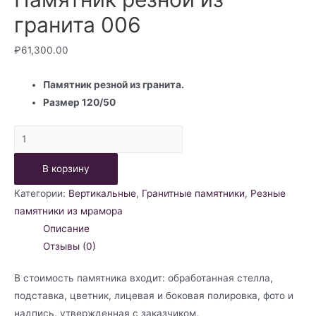
гранита 006
₽
61,300.00
Памятник резной из гранита.
Размер 120/50
Количество
товара
В корзину
Памятник
резной
Категории:
Вертикальные
,
Гранитные памятники
,
Резные
из
памятники из мрамора
гранита
Описание
006
Отзывы (0)
В стоимость памятника входит: обработанная стелла,
подставка, цветник, лицевая и боковая полировка, фото и
надпись, утвержденная с заказчиком.