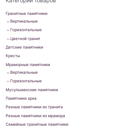
Категории товаров
c
h
Гранитные памятники
f
Вертикальные
o
Горизонтальные
r
Цветной гранит
:
Детские памятники
Кресты
Мраморные памятники
Вертикальные
Горизонтальные
Мусульманские памятники
Памятники арка
Резные памятники из гранита
Резные памятники из мрамора
Семейные гранитные памятники