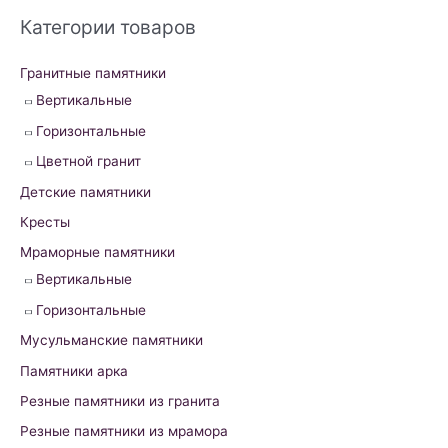
r
Категории товаров
c
h
Гранитные памятники
f
Вертикальные
o
Горизонтальные
r
Цветной гранит
:
Детские памятники
Кресты
Мраморные памятники
Вертикальные
Горизонтальные
Мусульманские памятники
Памятники арка
Резные памятники из гранита
Резные памятники из мрамора