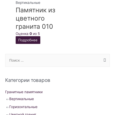
Вертикальные
Памятник из
цветного
гранита 010
Оценка
0
из 5
Подробнее
S
e
a
r
Категории товаров
c
h
Гранитные памятники
f
Вертикальные
o
Горизонтальные
r
Цветной гранит