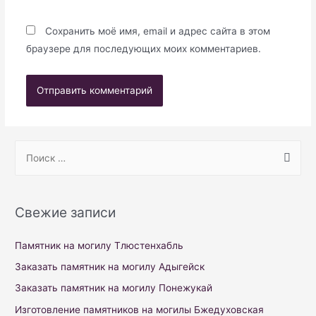
Сохранить моё имя, email и адрес сайта в этом
браузере для последующих моих комментариев.
S
e
a
r
Свежие записи
c
h
Памятник на могилу Тлюстенхабль
f
Заказать памятник на могилу Адыгейск
o
Заказать памятник на могилу Понежукай
r
Изготовление памятников на могилы Бжедуховская