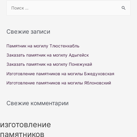
S
e
a
r
Свежие записи
c
h
Памятник на могилу Тлюстенхабль
f
Заказать памятник на могилу Адыгейск
o
Заказать памятник на могилу Понежукай
r
Изготовление памятников на могилы Бжедуховская
:
Изготовление памятников на могилы Яблоновский
Свежие комментарии
изготовление
памятников