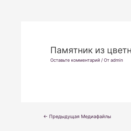
Памятник из цветн
Оставьте комментарий
/ От
admin
Навигация
←
Предыдущая Медиафайлы
по
записям