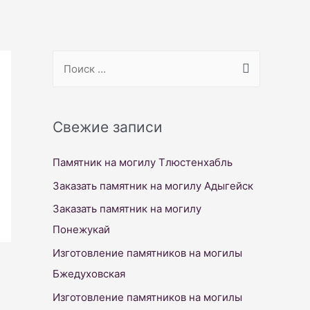
S
e
a
r
Свежие записи
c
Памятник на могилу Тлюстенхабль
h
f
Заказать памятник на могилу Адыгейск
o
Заказать памятник на могилу
r
Понежукай
:
Изготовление памятников на могилы
Бжедуховская
Изготовление памятников на могилы