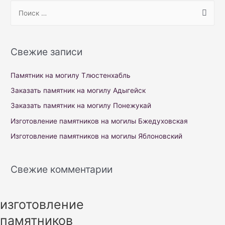
S
e
a
r
Свежие записи
c
h
Памятник на могилу Тлюстенхабль
f
Заказать памятник на могилу Адыгейск
o
Заказать памятник на могилу Понежукай
r
Изготовление памятников на могилы Бжедуховская
:
Изготовление памятников на могилы Яблоновский
Свежие комментарии
изготовление
памятников