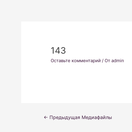
143
Оставьте комментарий
/ От
admin
Навигация
←
Предыдущая Медиафайлы
по
записям