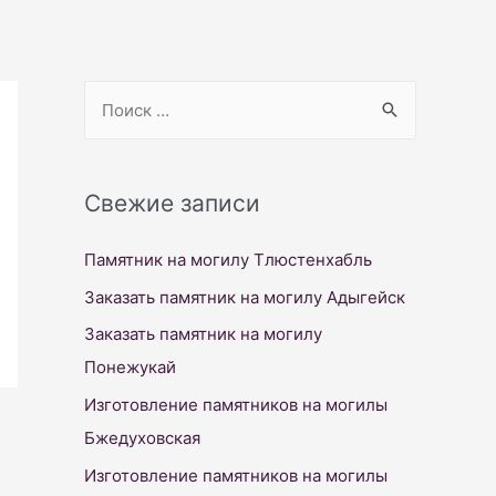
S
e
a
r
Свежие записи
c
Памятник на могилу Тлюстенхабль
h
f
Заказать памятник на могилу Адыгейск
o
Заказать памятник на могилу
r
Понежукай
:
Изготовление памятников на могилы
Бжедуховская
Изготовление памятников на могилы