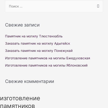
S
e
a
r
Свежие записи
c
h
Памятник на могилу Тлюстенхабль
f
Заказать памятник на могилу Адыгейск
o
Заказать памятник на могилу Понежукай
r
Изготовление памятников на могилы Бжедуховская
:
Изготовление памятников на могилы Яблоновский
Свежие комментарии
изготовление
памятников