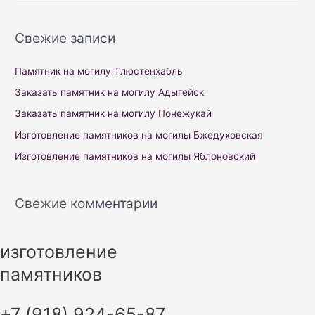
a
r
Свежие записи
c
h
Памятник на могилу Тлюстенхабль
f
Заказать памятник на могилу Адыгейск
o
Заказать памятник на могилу Понежукай
r
Изготовление памятников на могилы Бжедуховская
:
Изготовление памятников на могилы Яблоновский
Свежие комментарии
изготовление
памятников
+7 (918) 924-65-87