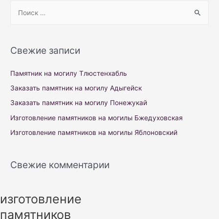
S
e
a
r
Свежие записи
c
h
Памятник на могилу Тлюстенхабль
f
Заказать памятник на могилу Адыгейск
o
Заказать памятник на могилу Понежукай
r
Изготовление памятников на могилы Бжедуховская
:
Изготовление памятников на могилы Яблоновский
Свежие комментарии
изготовление
памятников