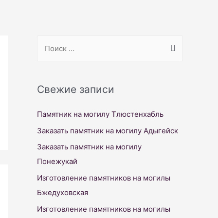
S
e
a
r
Свежие записи
c
Памятник на могилу Тлюстенхабль
h
f
Заказать памятник на могилу Адыгейск
o
Заказать памятник на могилу
r
Понежукай
:
Изготовление памятников на могилы
Бжедуховская
Изготовление памятников на могилы