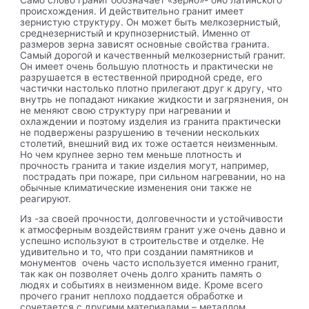
происхождения. И действительно гранит имеет
зернистую структуру. Он может быть мелкозернистый,
среднезернистый и крупнозернистый. Именно от
размеров зерна зависят основные свойства гранита.
Самый дорогой и качественный мелкозернистый гранит.
Он имеет очень большую плотность и практически не
разрушается в естественной природной среде, его
частички настолько плотно прилегают друг к другу, что
внутрь не попадают никакие жидкости и загрязнения, он
не меняют свою структуру при нагревании и
охлаждении и поэтому изделия из гранита практически
не подвержены разрушению в течении нескольких
столетий, внешний вид их тоже остается неизменным.
Но чем крупнее зерно тем меньше плотность и
прочность гранита и такие изделия могут, например,
пострадать при пожаре, при сильном нагревании, но на
обычные климатические изменения они также не
реагируют.
Из -за своей прочности, долговечности и устойчивости
к атмосферным воздействиям гранит уже очень давно и
успешно используют в строительстве и отделке. Не
удивительно и то, что при создании памятников и
монументов очень часто используется именно гранит,
так как он позволяет очень долго хранить память о
людях и событиях в неизменном виде. Кроме всего
прочего гранит неплохо поддается обработке и
сочетается с другими материалами – металлом,