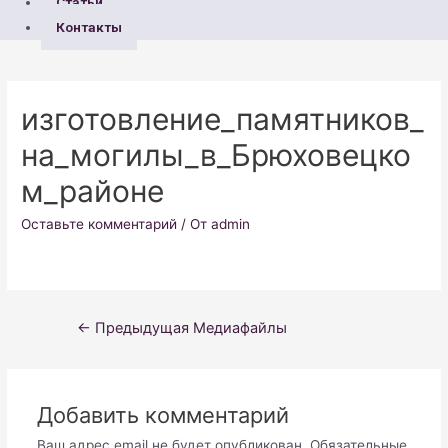
Статьи
Контакты
изготовление_памятников_
на_могилы_в_Брюховецко
м_районе
Оставьте комментарий
/ От
admin
Навигация
←
Предыдущая Медиафайлы
по
записям
Добавить комментарий
Ваш адрес email не будет опубликован.
Обязательные