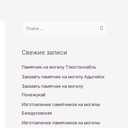
S
e
a
r
Свежие записи
c
Памятник на могилу Тлюстенхабль
h
f
Заказать памятник на могилу Адыгейск
o
Заказать памятник на могилу
r
Понежукай
:
Изготовление памятников на могилы
Бжедуховская
Изготовление памятников на могилы