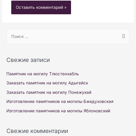
S
e
a
r
Свежие записи
c
h
Памятник на могилу Тлюстенхабль
f
Заказать памятник на могилу Адыгейск
o
Заказать памятник на могилу Понежукай
r
Изготовление памятников на могилы Бжедуховская
:
Изготовление памятников на могилы Яблоновский
Свежие комментарии