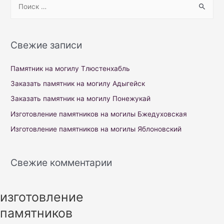
S
e
a
r
Свежие записи
c
h
Памятник на могилу Тлюстенхабль
f
Заказать памятник на могилу Адыгейск
o
Заказать памятник на могилу Понежукай
r
Изготовление памятников на могилы Бжедуховская
:
Изготовление памятников на могилы Яблоновский
Свежие комментарии
изготовление
памятников