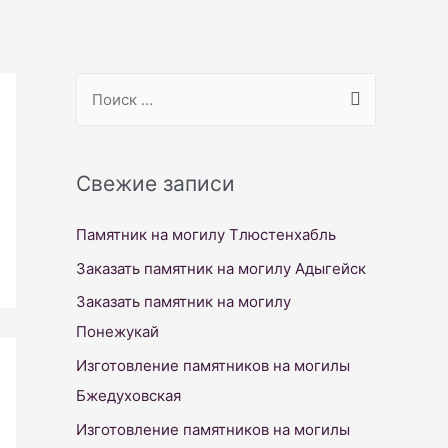
S
e
a
r
Свежие записи
c
Памятник на могилу Тлюстенхабль
h
f
Заказать памятник на могилу Адыгейск
o
Заказать памятник на могилу
r
Понежукай
:
Изготовление памятников на могилы
Бжедуховская
Изготовление памятников на могилы