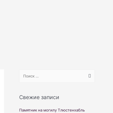
S
e
a
r
Свежие записи
c
Памятник на могилу Тлюстенхабль
h