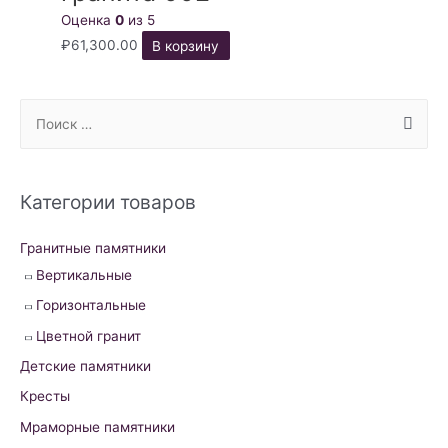
Оценка
0
из 5
₽
61,300.00
В корзину
S
e
a
r
Категории товаров
c
h
Гранитные памятники
f
Вертикальные
o
Горизонтальные
r
Цветной гранит
:
Детские памятники
Кресты
Мраморные памятники