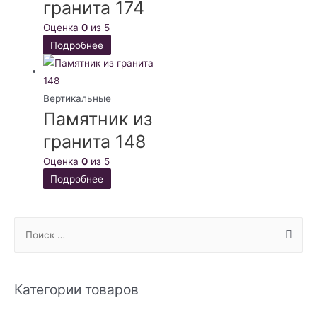
гранита 174
Оценка
0
из 5
Подробнее
Вертикальные
Памятник из
гранита 148
Оценка
0
из 5
Подробнее
S
e
a
r
Категории товаров
c