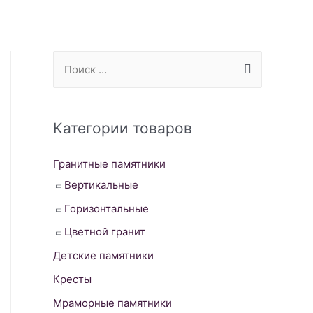
S
e
a
r
Категории товаров
c
Гранитные памятники
h
Вертикальные
f
o
Горизонтальные
r
Цветной гранит
:
Детские памятники
Кресты
Мраморные памятники