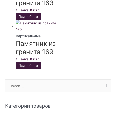
гранита 163
Оценка
0
из 5
Подробнее
Вертикальные
Памятник из
гранита 169
Оценка
0
из 5
Подробнее
S
e
a
r
Категории товаров
c