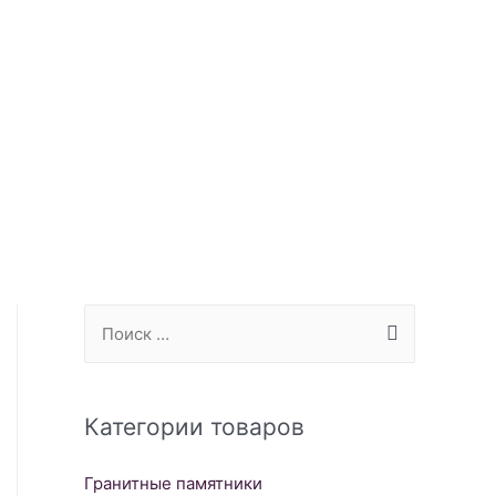
S
e
a
r
Категории товаров
c
Гранитные памятники
h