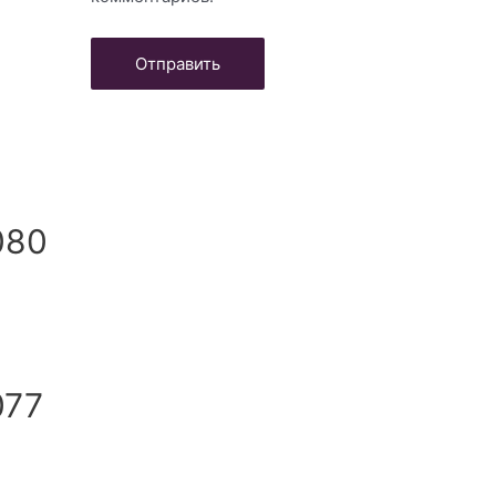
080
077