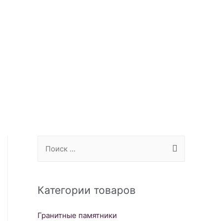
S
e
a
r
Категории товаров
c
Гранитные памятники
h