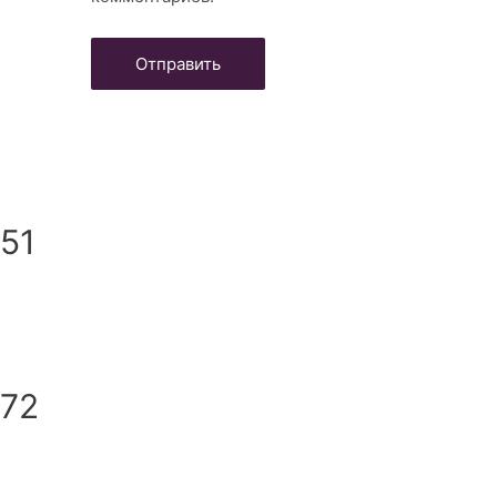
151
172