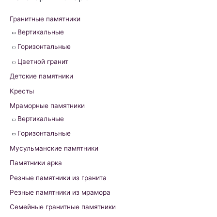
c
h
Гранитные памятники
f
Вертикальные
o
Горизонтальные
r
Цветной гранит
:
Детские памятники
Кресты
Мраморные памятники
Вертикальные
Горизонтальные
Мусульманские памятники
Памятники арка
Резные памятники из гранита
Резные памятники из мрамора
Семейные гранитные памятники