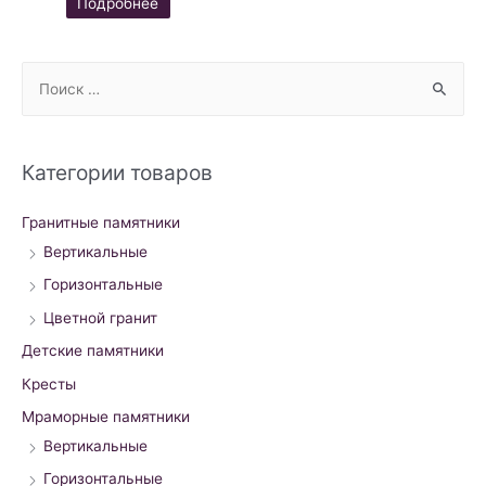
Подробнее
S
e
a
r
Категории товаров
c
h
Гранитные памятники
f
Вертикальные
o
Горизонтальные
r
Цветной гранит
:
Детские памятники
Кресты
Мраморные памятники
Вертикальные
Горизонтальные