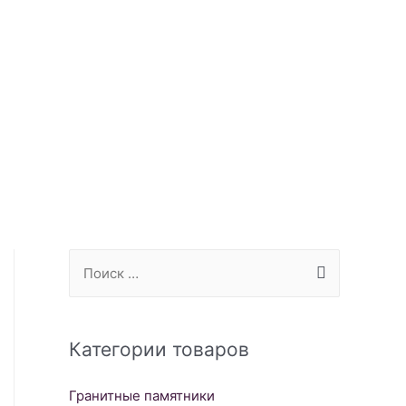
S
e
a
r
Категории товаров
c
Гранитные памятники
h