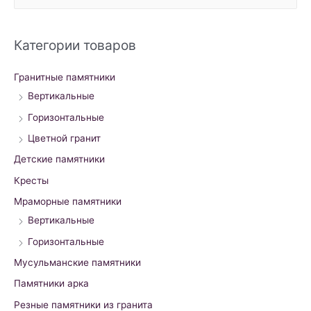
e
a
r
Категории товаров
c
h
Гранитные памятники
f
Вертикальные
o
Горизонтальные
r
Цветной гранит
:
Детские памятники
Кресты
Мраморные памятники
Вертикальные
Горизонтальные
Мусульманские памятники
Памятники арка
Резные памятники из гранита